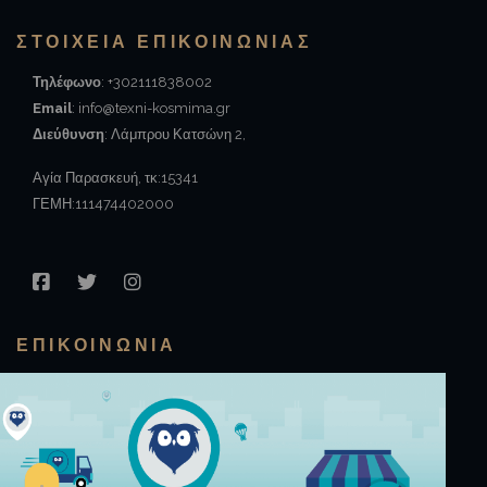
ΣΤΟΙΧΕΊΑ ΕΠΙΚΟΙΝΩΝΙΑΣ
Τηλέφωνο
: +302111838002
Email
: info@texni-kosmima.gr
Διεύθυνση
: Λάμπρου Κατσώνη 2,
Αγία Παρασκευή, τκ:15341
ΓΕΜΗ:111474402000
FACEBOOK
TWITTER
INSTAGRAM
ΕΠΙΚΟΙΝΩΝΊΑ