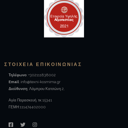
ΣΤΟΙΧΕΊΑ ΕΠΙΚΟΙΝΩΝΙΑΣ
Τηλέφωνο
: +302111838002
Email
: info@texni-kosmima.gr
Διεύθυνση
: Λάμπρου Κατσώνη 2,
Αγία Παρασκευή, τκ:15341
ΓΕΜΗ:111474402000
FACEBOOK
TWITTER
INSTAGRAM