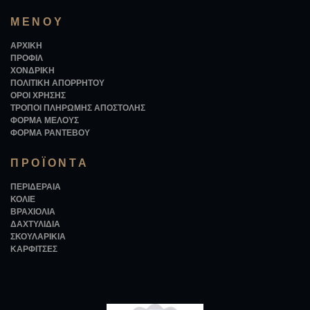
ΜΕΝΟΎ
ΑΡΧΙΚΉ
ΠΡΟΦΊΛ
ΧΟΝΔΡΙΚΉ
ΠΟΛΙΤΙΚΉ ΑΠΟΡΡΉΤΟΥ
ΌΡΟΙ ΧΡΉΣΗΣ
ΤΡΌΠΟΙ ΠΛΗΡΩΜΉΣ ΑΠΟΣΤΟΛΉΣ
ΦΌΡΜΑ ΜΈΛΟΥΣ
ΦΌΡΜΑ ΡΑΝΤΕΒΟΎ
ΠΡΟΪΌΝΤΑ
ΠΕΡΙΔΈΡΑΙΑ
ΚΟΛΙΈ
ΒΡΑΧΙΌΛΙΑ
ΔΑΧΤΥΛΊΔΙΑ
ΣΚΟΥΛΑΡΊΚΙΑ
ΚΑΡΦΊΤΣΕΣ